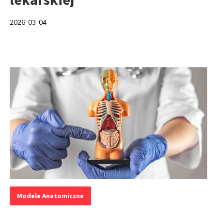
2026-03-04
Kategorie:
Modele Anatomiczne