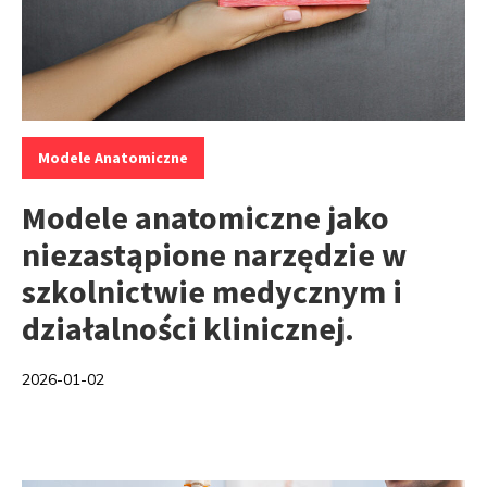
Kategorie:
Modele Anatomiczne
Modele anatomiczne jako
niezastąpione narzędzie w
szkolnictwie medycznym i
działalności klinicznej.
2026-01-02