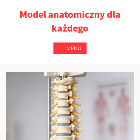
Przejdź
Model anatomiczny dla
do
treści
każdego
MENU