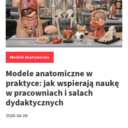
Kategorie:
Modele Anatomiczne
Modele anatomiczne w
praktyce: jak wspierają naukę
w pracowniach i salach
dydaktycznych
2026-04-09