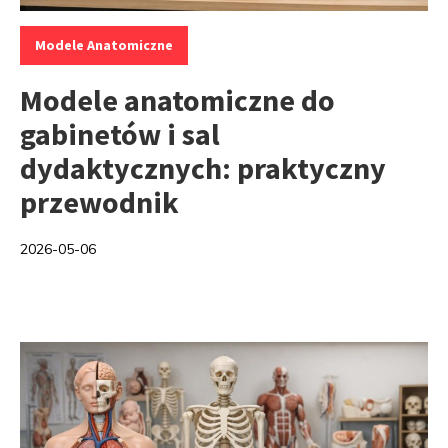
Kategorie:
Modele Anatomiczne
Modele anatomiczne do
gabinetów i sal
dydaktycznych: praktyczny
przewodnik
2026-05-06