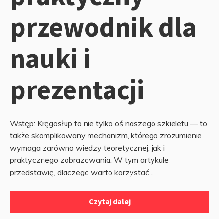
przewodnik dla
nauki i
prezentacji
Wstęp: Kręgosłup to nie tylko oś naszego szkieletu — to
także skomplikowany mechanizm, którego zrozumienie
wymaga zarówno wiedzy teoretycznej, jak i
praktycznego zobrazowania. W tym artykule
przedstawię, dlaczego warto korzystać...
Czytaj dalej